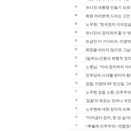
87
유시민 대통령 만들기 프로젝
86
회원 여러분께 드리는 고언
85
노무현, "한국정치 이의있습
84
유시민이 정치재개 할 수 
83
조금만 더 기다리자. 이명박
82
희망을 버리지 않으면 그날
81
(일부)노인층의 퇴행적 정
80
노짱님, "자네 정치하지 마라
79
민주당의 사과를 받아야 합
78
검찰, 이명박 BF 천신일 그리
77
노무현 검찰 소환, 민주주의
76
'검찰'의 목표는 언제나 국
75
노무현에 대한 정치적 보복
74
"미치광이 정치, 한 번 갈 
73
<후불제 민주주의> 연합정치