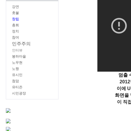
강연
촛불
창립
총회
정치
참여
민주주의
인터뷰
봉하마을
노무현
노짱
멈출 
유시민
첨맘
201
유티즌
이에 
시민광장
화면을 
이 직