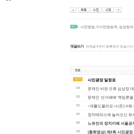
시민방송
,
U시민방송국
,
심상정의
덧글쓰기
|
전체글
0
건이 등록되어 있습니다
시민광장 일정표
124
문재인 비판 오류 심상정 대
123
문재인 '선거패배' 책임론을
122
<개뿔도몰라요>시즌2-6회-
121
정치테라스에 놀러오신 유
120
노유진의 정치카페 서울공
119
[총회영상] 제8회 시민광