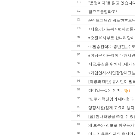
103
"운명이다"를 읽고 있습니다
102
활주로를깔라고?
101
@진보교육감 곽노현후보
100
<서울,경기분패> 편파언론
99
#오전10시부로 한나라당이 
98
<<필승전략>> 종반전,,,
97
#야당은 이문제에 대해서만
96
지금,유심을 위해서,,,내가 
95
<가입인사>시민광장대표님
94
[희망과 대안] 유시민이 말
93
깨어있는것의 의미.
1
92
"민주개혁진영의 대타협과 시
91
령정치원(깊게 고요히 생각하
90
[답] 한나라당을 쪼갤 수 있
89
왜 보수와 진보로 싸우는가
88
어느 자유주의자의 유시민 