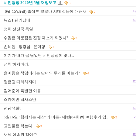
시민광장 2020년 5월 재정보고
3
[6월 15일(월) 출석부]코로나 시대 적응에 대해서
태
2
뉴스1 난리났네
프
정치 선진국 독일
수많은 의문점은 진정 해소가 되었나?
3
손혜원 - 정경심 - 윤미향
1
여기가 내가 몸 담았던 시민광장이 맞나...
정치 하지마라.
윤미향은 책임이라는 단어의 무게를 아는가?
6
정은경 따라하지마
프
김어준이 특별한 이유
스카이반 텍사스반
전광석화?
프
5월16일 "함께사는 세상"의 여든~ 네번(84회)째 여행후기 입..
2
고인물은 썩는다.
3
새날 이송원 김어준
프