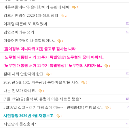
이용수할머니와 윤미향씨의 분란에 대해
2
김포시민광장 2020 1차 정모 정리
2
이재명 때문에 또 욕먹었네
프
김인성이라는 생키
프
더불어민주당이나 통합당이나..
1
[참여정부 미니다큐 3편] 골고루 잘사는 나라
[노무현 대통령 서거 11주기 특별영상] 노무현의 꿈이 이뤄지..
[노무현 대통령 서거 11주기 특별영상] "노무현의 시대가 올..
1
절대 사퇴 안한다에 한표
프
1
2020년 5월 16일 파주광장 봉하마을 방문 사진
2
나는 진보가 아니요.
1
[5월 15일(금) 출석부] 유뽕에 이은 새로운 뽕은?
태
5월16일 길고 ~긴 기다림 끝에 여든~네번째(84회) 여행을 갑..
1
시민광장 2020년 4월 재정보고
1
시민당에 통진충이?
프