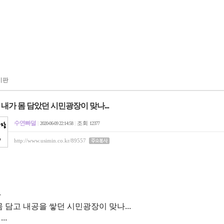
시판
내가 몸 담았던 시민광장이 맞나...
수연빠덜
|
|
조회
2020-06-09 22:14:58
12377
http://www.usimin.co.kr/89557
가
몸 담고 내공을 쌓던 시민광장이 맞나...
..