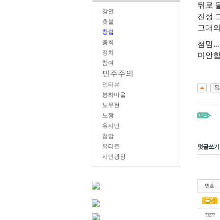
뒤로 
강연
진정 
촛불
그대의
창립
총회
첨맘...
정치
미안합
참여
민주주의
인터뷰
봉하마을
노무현
노짱
유시민
첨맘
유티즌
덧글쓰기
시민광장
73277