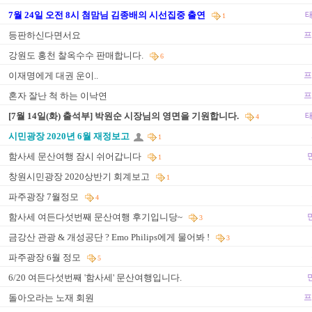
7월 24일 오전 8시 첨맘님 김종배의 시선집중 출연
태
1
등판하신다면서요
프
강원도 홍천 찰옥수수 판매합니다.
6
이재명에게 대권 운이..
프
혼자 잘난 척 하는 이낙연
프
[7월 14일(화) 출석부] 박원순 시장님의 영면을 기원합니다.
태
4
시민광장 2020년 6월 재정보고
1
함사세 문산여행 잠시 쉬어갑니다
1
창원시민광장 2020상반기 회계보고
1
파주광장 7월정모
4
함사세 여든다섯번째 문산여행 후기입니당~
3
금강산 관광 & 개성공단 ? Emo Philips에게 물어봐 !
3
파주광장 6월 정모
5
6/20 여든다섯번째 '함사세' 문산여행입니다.
돌아오라는 노재 회원
프