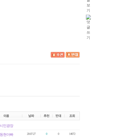
시민광장
20-07-27
0
0
14072
동현아빠