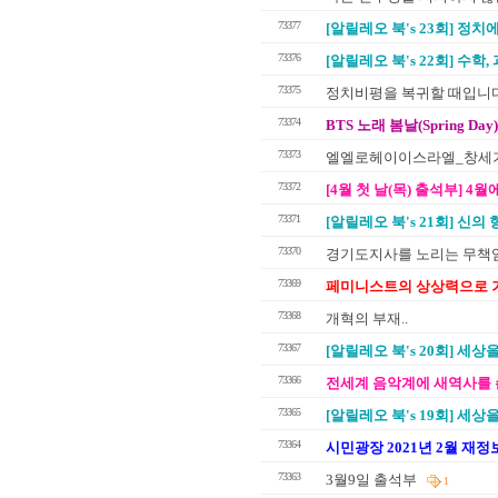
73377
[알릴레오 북's 23회] 정치
73376
[알릴레오 북's 22회] 수학
73375
정치비평을 복귀할 때입니
73374
BTS 노래 봄날(Spring 
73373
엘엘로헤이이스라엘_창세기 3
73372
[4월 첫 날(목) 출석부] 
73371
[알릴레오 북's 21회] 신의
73370
경기도지사를 노리는 무책
73369
페미니스트의 상상력으로 거
73368
개혁의 부재..
73367
[알릴레오 북's 20회] 세상
73366
전세계 음악계에 새역사를 쓴
73365
[알릴레오 북's 19회] 세상
73364
시민광장 2021년 2월 재정
73363
3월9일 출석부
1