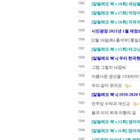
73362
[알릴레오 북's 18회] 세상
73361
[알릴레오 북's 17회] 약장
73360
[알릴레오 북's 16회] 자유
73359
시민광장 2021년 1월 재
73358
[2월 16일(화) 출석부] 
73357
[알릴레오 북's 15회] 타고
73356
[알릴레오 북's] 우리 한국
73355
그럼 그렇지 낙엽씨
73354
아름다운 경선을 기대하며!
73353
우리 같이 웃어요
6
73352
[알릴레오 북's] 1959-20
73351
민주당 수박과 개신교
2
73350
율곡 이이 퇴계 이황의 길
73349
[알릴레오 북's 12회] 엄마
73348
[알릴레오 북's 11회] 엄마
73347
시민광장 2020년 12월 재