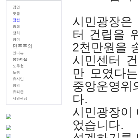
강연
촛불
시민광장은 
창립
총회
터 건립을 
정치
참여
2천만원을 
민주주의
인터뷰
시민센터 건
봉하마을
노무현
만 모였다는
노짱
유시민
중앙운영위
첨맘
유티즌
다.
시민광장
시민광장이 
었습니다.
설계하기를 