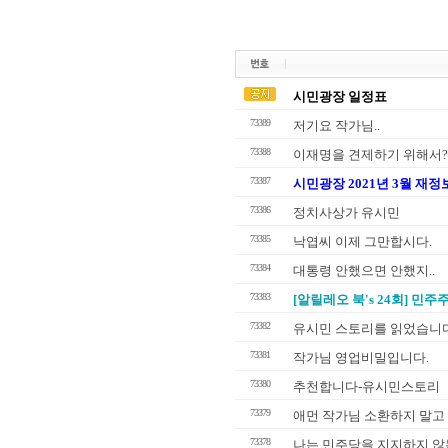
시민광장 일정표
73389
저기요 작가님..
73388
이재명을 견제하기 위해서?
73387
시민광장 2021년 3월 재정
73386
정치사상가 유시민
73385
낙엽씨 이제 그만합시다.
73384
대통령 안했으면 안했지..
73383
[알릴레오 북's 24회] 민주
73382
유시민 스토리를 읽었습니
73381
작가님 영업비밀입니다.
73380
추천합니다-유시민스토리
73379
애먼 작가님 소환하지 말고
73378
나는 민주당을 지지하지 