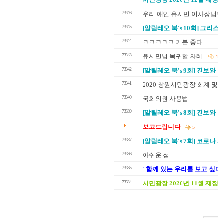
73346
우리 애인 유시민 이사장님!
73345
[알릴레오 북's 10회] 그
73344
ㅋㅋㅋㅋㅋ 기분 좋다
73343
유시민님 복귀할 차례.
1
73342
[알릴레오 북's 9회] 진보와 
73341
2020 창원시민광장 회계 
73340
국회의원 사용법
73339
[알릴레오 북's 8회] 진보와
보고드립니다
5
73337
[알릴레오 북's 7회] 코로
73336
아쉬운 점
73335
"함께 있는 우리를 보고 싶다.
73334
시민광장 2020년 11월 재