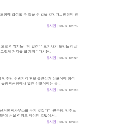
청에 입성할 수 있을 수 있을 것인가... 반전에 반
유시민
|
|
10.05.19
hit : 7787
탕으로 이뤄지느냐에 달려” " 도지사의 도민들의 삶
렇게 저지를 할 계획 " 다시듣..
유시민
|
|
10.05.19
hit : 7984
일 민주당 수원지역 후보 클린선거 선포식에 참석
앞 올림픽공원에서 열린 선포식에는 유 ..
유시민
|
|
10.05.19
hit : 7808
 선거연락사무소를 두지 않겠다” ○민주당, 민주노
20분에 서울 여의도 렉싱턴 호텔에서..
유시민
|
|
10.05.19
hit : 8108