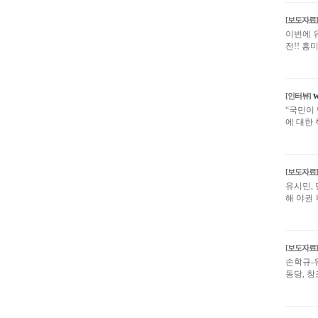
[보도자료]
이번에 유
전!! 흥
w
[인터뷰]
“국민이
에 대한 
[보도자료]
유시민,
해 야권 
[보도자료]
손학규-
동당, 창