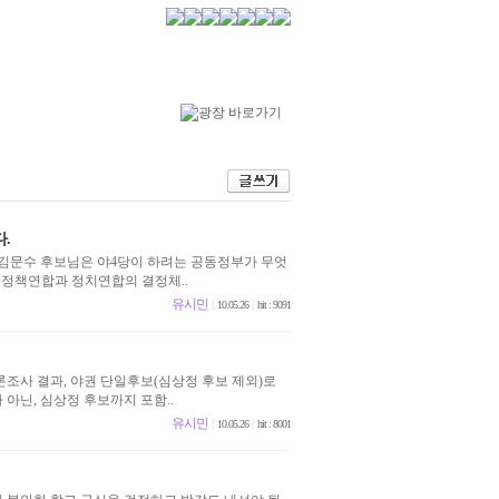
.
 김문수 후보님은 야4당이 하려는 공동정부가 무엇
 정책연합과 정치연합의 결정체..
유시민
|
|
10.05.26
hit : 9091
론조사 결과, 야권 단일후보(심상정 후보 제외)로
 아닌, 심상정 후보까지 포함..
유시민
|
|
10.05.26
hit : 8001