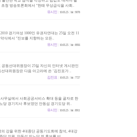
이 불안한 학교 급식을 걱정하고 밥값도 내셔야 될
 초청 방송토론회에서 “한때 무상급식을 사회..
유시민
|
|
10.05.25
hit : 9078
10 경기여성 1000인 유권자연대는 25일 오전 11
약식에서 “진보를 지향하는 모든..
유시민
|
|
10.05.25
hit : 8956
표 공동선대위원장이 25일 자신의 인터넷 게시판인
선대위원장은 다음 아고라에 쓴 ‘김진표가 ..
김진표
|
|
10.05.25
hit : 7727
부 사무실에서 사회공공서비스 확대 등을 골자로 한
노당 경기지사 후보였던 안동섭 경기도당 위..
유시민
|
|
10.05.25
hit : 8911
의 강을 위한 4대종단 공동기도회에 참석, 4대강
 의원, 안동섭 민노당 전 후보를 비..