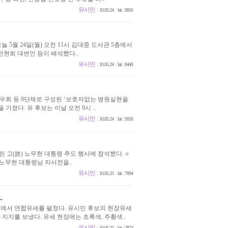
유시민
|
|
10.05.24
hit : 8816
5월 24일(월) 오전 11시 김대중 도서관 5층에서
전현희 대변인 등이 배석했다..
유시민
|
|
10.05.24
hit : 8449
우회 등 9단체로 구성된 ‘보호자없는 병원실현을
졌다. 유 후보는 이날 오전 9시 ..
유시민
|
|
10.05.24
hit : 9100
린 고(故) 노무현 대통령 추도 행사에 참석했다. ○
노무현 대통령님 자서전을..
유시민
|
|
10.05.23
hit : 7894
.
거리에서 연합유세를 펼쳤다. 유시민 후보의 현장유세
지지를 보냈다. 유세 현장에는 초록색, 주황색..
유시민
|
|
10.05.23
hit : 7873