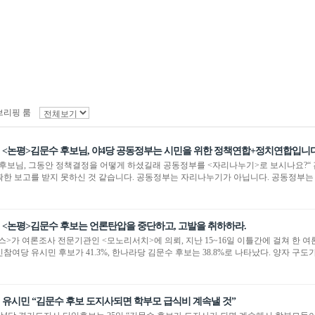
브리핑 룸
<논평>김문수 후보님, 야4당 공동정부는 시민을 위한 정책연합+정치연합입니다
 후보님, 그동안 정책결정을 어떻게 하셨길래 공동정부를 <자리나누기>로 보시나요?“
확한 보고를 받지 못하신 것 같습니다. 공동정부는 자리나누기가 아닙니다. 공동정부는
<논평>김문수 후보는 언론탄압을 중단하고, 고발을 취하하라.
스>가 여론조사 전문기관인 <모노리서치>에 의뢰, 지난 15~16일 이틀간에 걸쳐 한 여
참여당 유시민 후보가 41.3%, 한나라당 김문수 후보는 38.8%로 나타났다. 양자 구도가
유시민 “김문수 후보 도지사되면 학부모 급식비 계속낼 것”