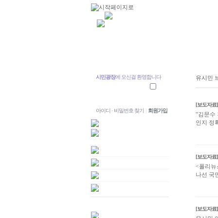
시민광장
에 오신걸 환영합니다
유시민 
[보도자료]
아이디 · 비밀번호 찾기
|
회원가입
“김문수
인지 정
[보도자료]
<폴리뉴
나선 국민
[보도자료]