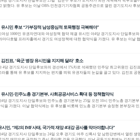
야4당 경기도지사 단일후보는 25일 “김문수 후보가 도지사가 되면 계속해서 학부모들
고 밝혔다. 유 후보는 이날 OBS-인천경기기자협회 공동주관으로 열린 경기도지사 후보
유시민 후보 “가부장적 남성중심적 토목행정 극복해야”
경기여성 1000인 유권자연대와 여성정책 협약 체결 유시민 야4당 경기도지사 단일후보와 20
 라마다호텔 프라자홀에서 경기도 여성정책에 대한 협약식을 가졌다. 유 후보는 이날 협
김진표, ‘육군 병장 유시민을 지지해 달라’ 호소
야 4당 경기도지사 단일후보와의 경선에서 1%차로 석패했던 민주당 최고위원인 김진
고라를 통해 유 후보를 지지하는 편지를 띄워 유권자들의 눈길을 끌고 있다. 김진표 공동
유시민-민주노총 경기본부, 사회공공서비스 확대 등 정책협약식
야4당 경기도지사 단일후보와 민주노총 경기본부는 25일 오전 10시 민주노총 경기본
식을 가졌다. 이날 협약식에는 유 후보를 비롯해 민노총 경기본부 송정현 본부장과 민
시민, “제2의 IMF사태, 국가적 재앙 4대강 공사를 막아야합니다”
야4당 경기도지사 단일후보는 24일 오후 경기도 여주 신륵사 앞 남한강변에서 열린 생명
국가적 재앙으로 규정하고 즉시 중단할 것을 요구했다. 이날 공동기도회에는 김진표 민주당