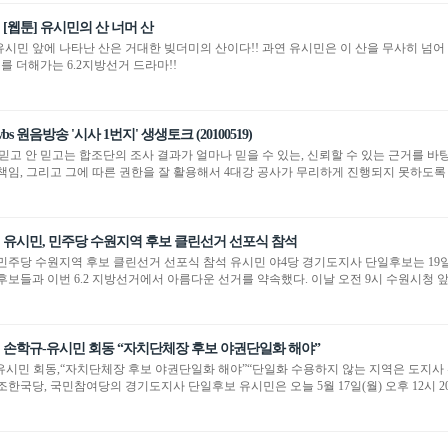
[웹툰] 유시민의 산 너머 산
시민 앞에 나타난 산은 거대한 빚더미의 산이다!! 과연 유시민은 이 산을 무사히 넘어 도
미를 더해가는 6.2지방선거 드라마!!
bs 원음방송 '시사 1번지' 생생토크 (20100519)
 믿고 안 믿고는 합조단의 조사 결과가 얼마나 믿을 수 있는, 신뢰할 수 있는 근거를 바
책임, 그리고 그에 따른 권한을 잘 활용해서 4대강 공사가 무리하게 진행되지 못하도록 그
유시민, 민주당 수원지역 후보 클린선거 선포식 참석
 민주당 수원지역 후보 클린선거 선포식 참석 유시민 야4당 경기도지사 단일후보는 19
후보들과 이번 6.2 지방선거에서 아름다운 선거를 약속했다. 이날 오전 9시 수원시청 
손학규-유시민 회동 “자치단체장 후보 야권단일화 해야”
유시민 회동,“자치단체장 후보 야권단일화 해야”“단일화 수용하지 않는 지역은 도지사
조한국당, 국민참여당의 경기도지사 단일후보 유시민은 오늘 5월 17일(월) 오후 12시 