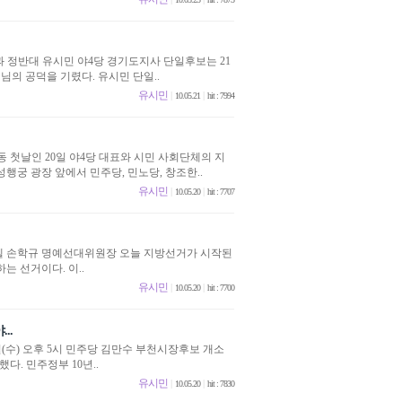
과 정반대 유시민 야4당 경기도지사 단일후보는 21
님의 공덕을 기렸다. 유시민 단일..
유시민
|
|
10.05.21
hit : 7994
 첫날인 20일 야4당 대표와 시민 사회단체의 지
성행궁 광장 앞에서 민주당, 민노당, 창조한..
유시민
|
|
10.05.20
hit : 7707
다호텔 손학규 명예선대위원장 오늘 지방선거가 시작된
는 선거이다. 이..
유시민
|
|
10.05.20
hit : 7700
..
(수) 오후 5시 민주당 김만수 부천시장후보 개소
다. 민주정부 10년..
유시민
|
|
10.05.20
hit : 7830