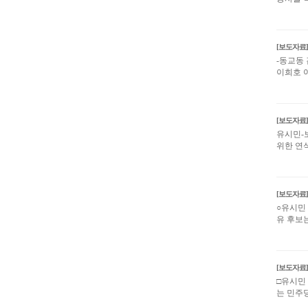
[보도자료]
-동교동 
이희호 
[보도자료]
유시민-
위한 연
[보도자료]
○유시민 
유 후보
[보도자료]
□유시민
는 민주