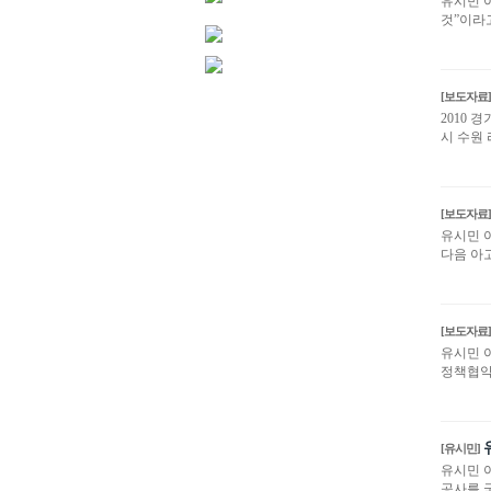
유시민 
것”이라
[보도자료]
2010 
시 수원
[보도자료]
유시민 
다음 아
[보도자료]
유시민 
정책협약
유
[유시민]
유시민 
공사를 