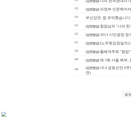
나의 한국현대사 
[강연영상]
155
의정부 인문학아카
[강연영상]
154
부산강연..참 유익했습니다
153
첨맘님의 "나의 한
[강연영상]
152
2013 시민광장 
[강연영상]
151
[노무현김정일의24
[강연영상]
150
돌베개주최 "첨맘"
[강연영상]
149
제 5회 서울 북부,
[강연영상]
10.4 공동선언 
[강연영상]
148
연)