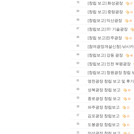
70
[창립 보고] 화성광장
17
69
[창립 보고] 중랑광장
13
68
[창립보고] 익산광장
39
67
[창립보고] IT/ 기술광장
66
[창립 보고]진주광장
25
65
[참여광장개설신청] 낚시카
64
[창립보고] 강동 광장
40
63
[창립보고] 인천 부평광장
62
[창립보고] 창원광장 창립 
61
영천광장 창립 보고 및 후
60
성북광장 창립 보고
18
59
종로광장 창립 보고
30
58
파주광장 창립보고
22
57
김포광장 창립보고
25
56
도봉광장 창립보고
15
55
안성광장 창립 보고
22