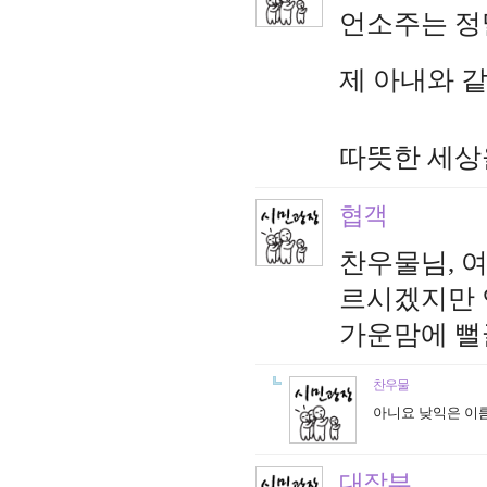
언소주는 정
제 아내와 
따뜻한 세상을 위
협객
찬우물님, 여
르시겠지만 
가운맘에 뻘
찬우물
아니요 낮익은 이
대장부