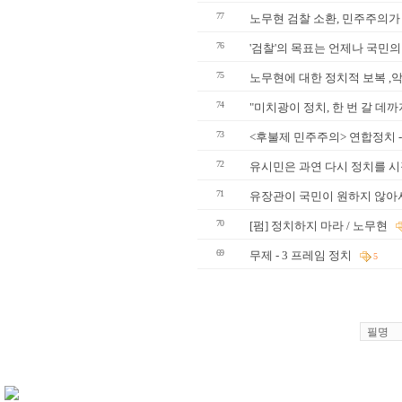
77
노무현 검찰 소환, 민주주의가
76
'검찰'의 목표는 언제나 국민
75
노무현에 대한 정치적 보복 ,
74
"미치광이 정치, 한 번 갈 데
73
<후불제 민주주의> 연합정치 
72
유시민은 과연 다시 정치를 
71
유장관이 국민이 원하지 않아서
70
[펌] 정치하지 마라 / 노무현
69
무제 - 3 프레임 정치
5