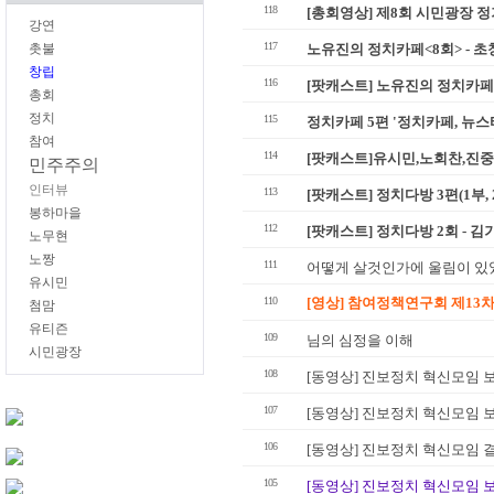
118
[총회영상] 제8회 시민광장 정
강연
117
촛불
노유진의 정치카페<8회> - 초
창립
116
[팟캐스트] 노유진의 정치카페 
총회
정치
115
정치카페 5편 '정치카페, 뉴스
참여
114
[팟캐스트]유시민,노회찬,진중권
민주주의
인터뷰
113
[팟캐스트] 정치다방 3편(1부, 
봉하마을
112
[팟캐스트] 정치다방 2회 - 
노무현
노짱
111
어떻게 살것인가에 울림이 있었
유시민
110
[영상] 참여정책연구회 제13
첨맘
유티즌
109
님의 심정을 이해
시민광장
108
[동영상] 진보정치 혁신모임 보
107
[동영상] 진보정치 혁신모임 
106
[동영상] 진보정치 혁신모임 결
105
[동영상] 진보정치 혁신모임 