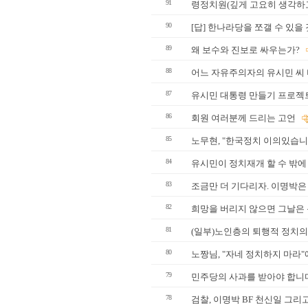
91
령정치원(깊게 고요히 생각하고
90
[답] 한나라당을 쪼갤 수 있을 
89
왜 보수와 진보로 싸우는가?
88
어느 자유주의자의 유시민 씨
87
유시민 대통령 만들기 프로젝트
86
회원 여러분께 드리는 고언
85
노무현, "한국정치 이의있습니다
84
유시민이 정치재개 할 수 밖에
83
조금만 더 기다리자. 이명박은 
82
희망을 버리지 않으면 그날은
81
(일부)노인층의 퇴행적 정치
80
노짱님, "자네 정치하지 마라"
79
민주당의 사과를 받아야 합니
78
검찰, 이명박 BF 천신일 그리고