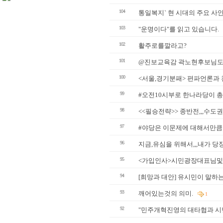
104
통일복지` 현 시대의 주요 사
103
"운명이다"를 읽고 있습니다.
102
활주로를깔라고?
101
@진보교육감 곽노현후보님도
100
<서울,경기분패> 편파언론과
99
#오전10시부로 한나라당이 총공
98
<<필승전략>> 종반전,,,수도
97
#야당은 이문제에 대해서만큼
96
지금,유심을 위해서,,,내가 당
95
<가입인사>시민광장대표님및 
94
[희망과 대안] 유시민이 말하
93
깨어있는것의 의미.
1
92
"민주개혁진영의 대타협과 시민