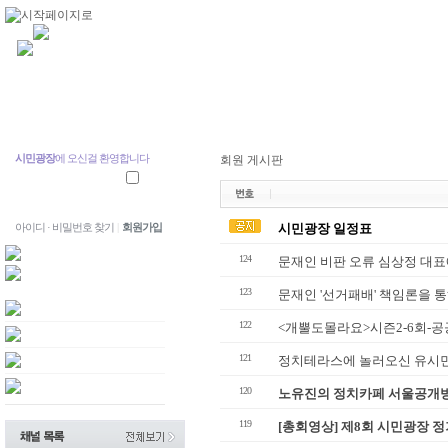
시민광장
에 오신걸 환영합니다
회원 게시판
아이디 · 비밀번호 찾기
|
회원가입
시민광장 일정표
124
문재인 비판 오류 심상정 대표에
123
문재인 '선거패배' 책임론을 
122
<개뿔도몰라요>시즌2-6회-공
121
정치테라스에 놀러오신 유시
120
노유진의 정치카페 서울공개
119
[총회영상] 제8회 시민광장 