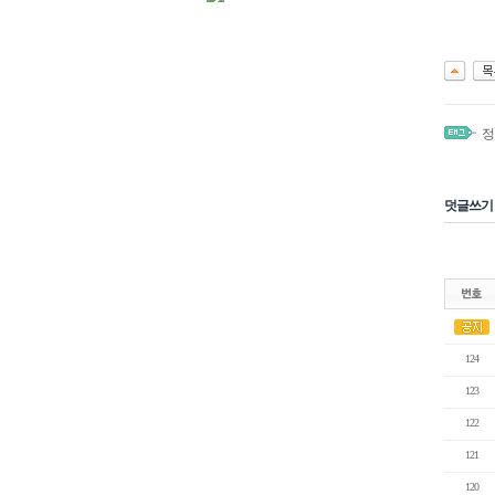
정
덧글쓰기
124
123
122
121
120