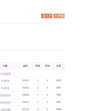
시민광장
15-10-01
1
0
10678
두루객
15-06-15
2
0
8609
두루객
15-02-02
1
0
9168
의라차차
15-01-22
1
0
8470
의라차차
14-12-16
0
0
14880
그림자村