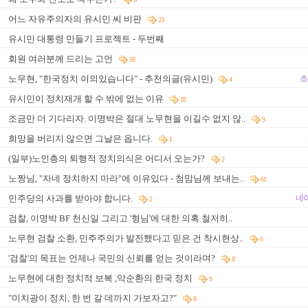
어느 자유주의자의 유시민 씨 비판
23
유시민 대통령 만들기 프로젝트 - 두번째
회원 여러분께 드리는 고언
58
노무현, "한국정치 이의있습니다" - 추천의글(유시민)
초
4
유시민이 정치재개 할 수 밖에 없는 이유
18
조금만 더 기다리자. 이명박은 절대 노무현을 이길수 없지 않..
9
희망을 버리지 않으면 그날은 옵니다.
1
(일부)노인층의 퇴행적 정치의식은 어디서 오는가?
2
노짱님, "자네 정치하지 마라"에 이유있다 - 첨맘님께 보내는..
61
민주당의 사과를 받아야 합니다.
네
2
검찰, 이명박 BF 천신일 그리고 '형님'에 대한 의혹 철저히..
노무현 검찰 소환, 민주주의가 발전했다고 믿은 건 착시현상..
6
'검찰'의 목표는 언제나 국민의 신뢰를 얻는 것이라며?
8
노무현에 대한 정치적 보복 ,악순환의 한국 정치
9
"미치광이 정치, 한 번 갈 데까지 가보자고?"
8