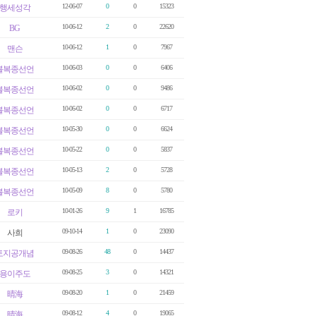
12-06-07
0
0
15323
행세성각
10-06-12
2
0
22620
BG
10-06-12
1
0
7967
맨슨
10-06-03
0
0
6406
볼복종선언
10-06-02
0
0
9486
볼복종선언
10-06-02
0
0
6717
볼복종선언
10-05-30
0
0
6624
볼복종선언
10-05-22
0
0
5837
볼복종선언
10-05-13
2
0
5728
볼복종선언
10-05-09
8
0
5780
볼복종선언
10-01-26
9
1
16785
로키
09-10-14
1
0
23090
사희
09-08-26
48
0
14437
토지공개념
09-08-25
3
0
14321
용이주도
09-08-20
1
0
21459
晴海
09-08-12
4
0
19065
晴海