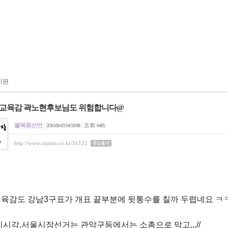
시판
교육감 곽노현후보님도 위험합니다@
볼복종선언
|
|
조회
2010-06-03 04:59:08
6405
http://www.usimin.co.kr/51122
육감도 강남3구표가 개표 끝부분에 뒷통수를 칠까 두렵네요 ㅋㅋ
이시각,서울시장선거는 관악구등에서는 소총으로 막고,,,//