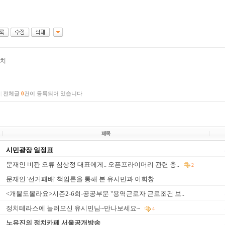
치
|
전체글
0
건이 등록되어 있습니다
시민광장 일정표
문재인 비판 오류 심상정 대표에게.. 오픈프라이머리 관련 충..
2
문재인 '선거패배' 책임론을 통해 본 유시민과 이회창
<개뿔도몰라요>시즌2-6회-공공부문 "용역근로자 근로조건 보..
정치테라스에 놀러오신 유시민님~만나보세요~
4
노유진의 정치카페 서울공개방송