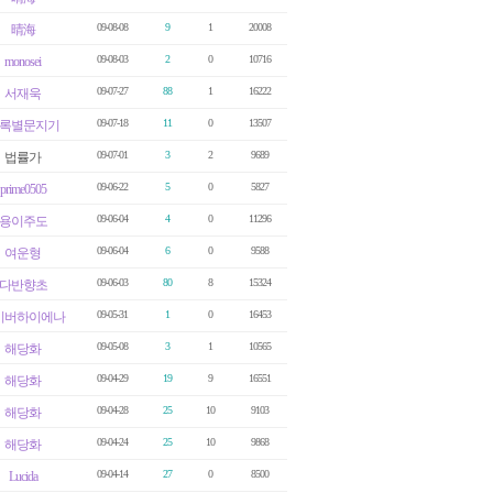
09-08-08
9
1
20008
晴海
09-08-03
2
0
10716
monosei
09-07-27
88
1
16222
서재욱
09-07-18
11
0
13507
록별문지기
09-07-01
3
2
9689
법률가
09-06-22
5
0
5827
prime0505
09-06-04
4
0
11296
용이주도
09-06-04
6
0
9588
여운형
09-06-03
80
8
15324
다반향초
09-05-31
1
0
16453
이버하이에나
09-05-08
3
1
10565
해당화
09-04-29
19
9
16551
해당화
09-04-28
25
10
9103
해당화
09-04-24
25
10
9868
해당화
09-04-14
27
0
8500
Lucida