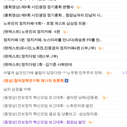
[총회영상] 제8회 시민광장 정기총회 본행사
1
[총회영상] 제8회 시민광장 정기총회 _ 첨맘님과의 만남의 시..
노유진의 정치카페<8회> - 초청 게스트 심상정 의원 -
[팟캐스트] 노유진의 정치카페 - 6편
2
정치카페 5편 '정치카페, 뉴스타파를 만나다(최승호 PD를 만..
[팟캐스트]유시민,노회찬,진중권의 정치카페4편 [1부,2부]
1
[팟캐스트] 정치다방 3편(1부, 2부)
[팟캐스트] 정치다방 2회 - 김기춘 사퇴반대
어떻게 살것인가에 울림이 있었다면~?<노무현 민주주의 전략..
노
2
[영상] 참여정책연구회 제13차 토론회
님의 심정을 이해
[동영상] 진보정치 혁신모임 보고대회 - 결의문 낭독(강동원..
2
[동영상] 진보정치 혁신모임 보고대회 - 노회찬의원 발언
[동영상] 진보정치 혁신모임 결성 및 상황보고 - 심상정의원..
[동영상] 진보정치 혁신모임 보고대회 - 첨맘님 발언
7