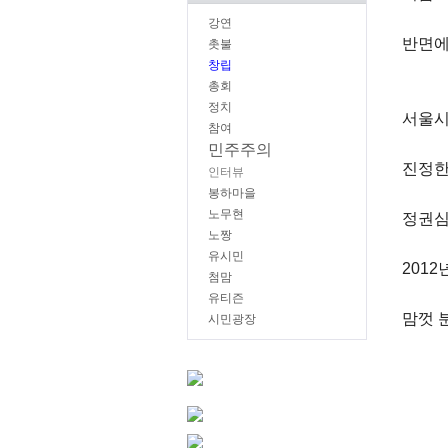
강연
반면에
촛불
창립
총회
정치
서울시
참여
민주주의
진정한
인터뷰
봉하마을
노무현
정권심
노짱
유시민
201
첨맘
유티즌
맘껏 
시민광장