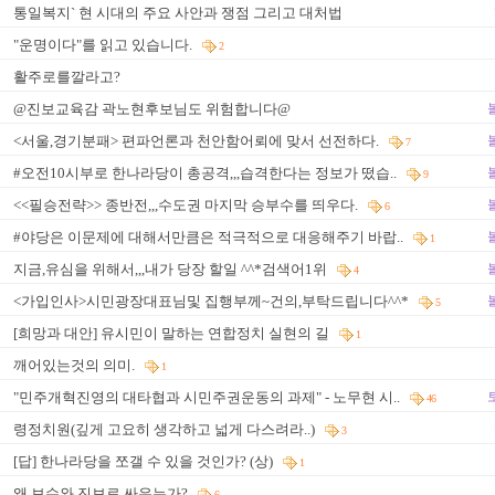
통일복지` 현 시대의 주요 사안과 쟁점 그리고 대처법
"운명이다"를 읽고 있습니다.
2
활주로를깔라고?
@진보교육감 곽노현후보님도 위험합니다@
<서울,경기분패> 편파언론과 천안함어뢰에 맞서 선전하다.
7
#오전10시부로 한나라당이 총공격,,,습격한다는 정보가 떴습..
9
<<필승전략>> 종반전,,,수도권 마지막 승부수를 띄우다.
6
#야당은 이문제에 대해서만큼은 적극적으로 대응해주기 바랍..
1
지금,유심을 위해서,,,내가 당장 할일 ^^*검색어1위
4
<가입인사>시민광장대표님및 집행부께~건의,부탁드립니다^^*
5
[희망과 대안] 유시민이 말하는 연합정치 실현의 길
1
깨어있는것의 의미.
1
"민주개혁진영의 대타협과 시민주권운동의 과제" - 노무현 시..
46
령정치원(깊게 고요히 생각하고 넓게 다스려라..)
3
[답] 한나라당을 쪼갤 수 있을 것인가? (상)
1
왜 보수와 진보로 싸우는가?
6