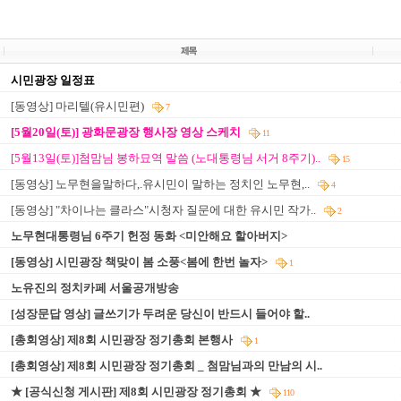
시민광장 일정표
[동영상] 마리텔(유시민편)
7
[5월20일(토)] 광화문광장 행사장 영상 스케치
11
[5월13일(토)]첨맘님 봉하묘역 말씀 (노대통령님 서거 8주기)..
15
[동영상] 노무현을말하다,.유시민이 말하는 정치인 노무현,..
4
[동영상] "차이나는 클라스"시청자 질문에 대한 유시민 작가..
2
노무현대통령님 6주기 헌정 동화 <미안해요 할아버지>
[동영상] 시민광장 책맞이 봄 소풍<봄에 한번 놀자>
1
노유진의 정치카페 서울공개방송
[성장문답 영상] 글쓰기가 두려운 당신이 반드시 들어야 할..
[총회영상] 제8회 시민광장 정기총회 본행사
1
[총회영상] 제8회 시민광장 정기총회 _ 첨맘님과의 만남의 시..
★ [공식신청 게시판] 제8회 시민광장 정기총회 ★
110