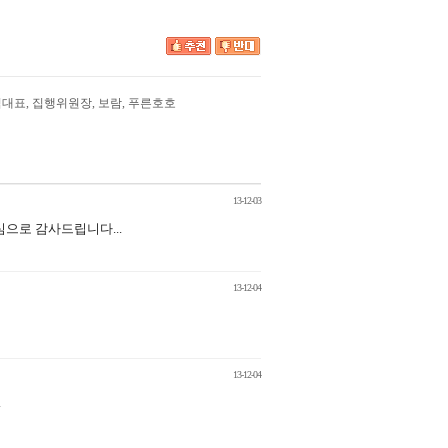
임대표
,
집행위원장
,
보람
,
푸른호호
13-12-03
으로 감사드립니다...
13-12-04
13-12-04
.