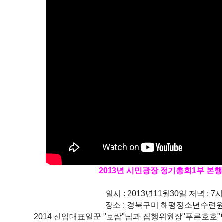
2013년 시민광장 정기총회1부 본
일시 : 2013년11월30일 저녁 : 7
장소 : 경북구미 해평정소년수련
2014 신임대표일꾼 "보람"님과 집행위원장"푸른호호