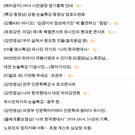
[예비공지] 2014 시민광장 정기총회 안내
8
[특강 동영상] 강원 논술특강 동영상 업로드완료
[강릉KBS 라디오] "김경미의 정보매거진"에 출연하신 "첨맘"..
5
[유료강연 -마감] 제1회 북잼콘서트 유시민의 현대史 콘서트
112
[강연영상] 우리 삶에서 중요한 것들(질의응답 편)
1
[10월 명사특강] 유시민 작가의 <나의 한국현대사>
4
[60만번의 트라이] 개봉이벤트 & 인디토크(첨맘님,노회찬님..
대전 논술특강 기념사진.....(찾아가셔요)
1
[미발표 곡] 기억해 주세요 - 조관우 -
4
[강연영상] 전주 인문학특강 & 토크콘서트
[강연영상] 나의 한국현대사 대전 저자강연회
3
유시민작가의 논술특강 - 광주 편 -
[강연영상] 의정부 인문학아카데미 인문학과 썸타다-유시민..
[돌베개홍보영상]"나의 한국현대사" 1959-2014, 55년의 기록..
노유진의 정치카페<8회> - 초청 게스트 심상정 의원 -