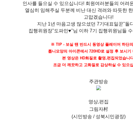
인사를 들으실 수 있으십니다! 회원여러분들의 어려
열심히 임해주실 두분께 비난 대신 격려와 따듯한 
고맙겠습니다!
지난 1년 마음고생 많으셨던 7기대표일꾼"돌
집행위원장"도파민♥"님 이하 7기 집행위원님들 
※ TIP - 보실 땐 반드시 동영상 플레이어 하단
톱니모양의 아이콘에서 720HD로 설정 후 보시기
본 영상은 HD화질로 촬영,편집되었습니다
조금 더 깨끗하고 고화질로 감상하실 수 있으십
주관방송
영상,편집
그림자村
(시민방송 / 성북시민광장)