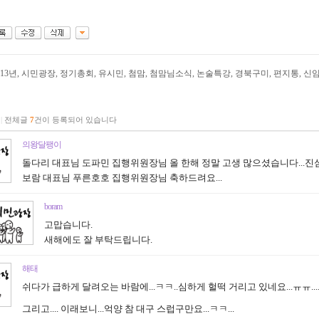
013년
,
시민광장
,
정기총회
,
유시민
,
첨맘
,
첨맘님소식
,
논술특강
,
경북구미
,
편지통
,
신
|
전체글
7
건이 등록되어 있습니다
의왕달팽이
돌다리 대표님 도파민 집행위원장님 올 한해 정말 고생 많으셨습니다...진심
보람 대표님 푸른호호 집행위원장님 축하드려요...
boram
고맙습니다.
새해에도 잘 부탁드립니다.
해태
쉬다가 급하게 달려오는 바람에...ㅋㅋ..심하게 헐떡 거리고 있네요...ㅠㅠ...
그리고.... 이래보니...억양 참 대구 스럽구만요...ㅋㅋ...