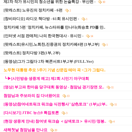
제2차 작가 유시민의 청소년을 위한 논술특강 - 부산편 -
10
[팟캐스트] 노유진의 정치카페 - 6편
2
[창비라디오] 라디오 책다방 - 61회 유시민편 -
1
정치카페 5편 '정치카페, 뉴스타파를 만나다(최승호 PD를 만..
[인터넷 서점 판매처] 나의 한국현대사 - 유시민 -
14
[팟캐스트]유시민,노회찬,진중권의 정치카페4편 [1부,2부]
1
[팟캐스트] 정치다방 3편(1부, 2부)
[동영상]그가 그립다 2차 북콘서트1부,2부 (FULL.Ver)
노무현 대통령 추모 5주기 기념 산문집 테마 곡 <그가 그립다..
┗▶[시민방송 생중계 예고] 제2회 시민기 야구대회
[영상] 부고파 한마음 당구대회 동영상 - 첨맘님 경기장면 모..
11
첨맘님과 주보라의 집 다녀왔어요
13
[동영상]참여네트워크 워크숍 식전행사"삼色토크" (1부),(2부..
11
[다시보기] JTBC 뉴스9 특집토론
3
[현장 생중계 안내] 참여넷 워크숍 ＜삼색토크＞ 유시민/정봉..
4
새해첫날 첨맘님을 만나요
20