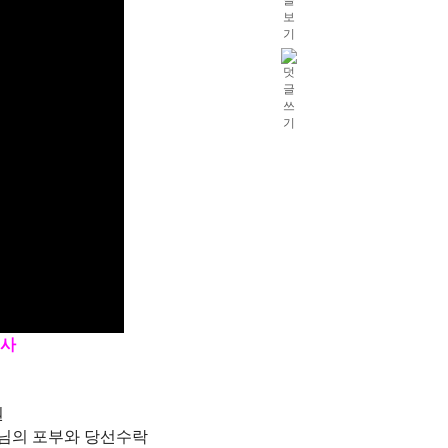
행사
시
원
"님의 포부와 당선수락