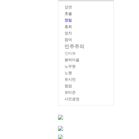
강연
촛불
창립
총회
정치
참여
민주주의
인터뷰
봉하마을
노무현
노짱
유시민
첨맘
유티즌
시민광장