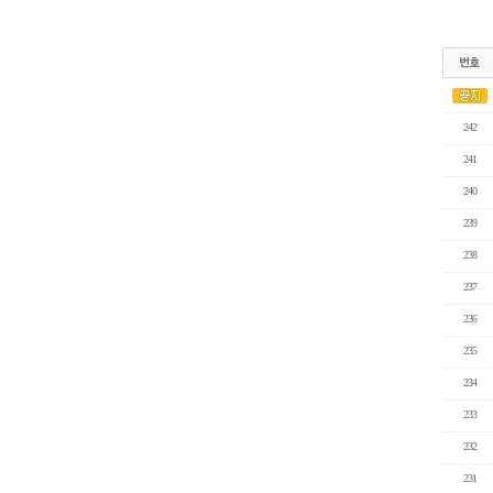
242
241
240
239
238
237
236
235
234
233
232
231