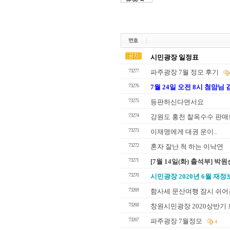
시민광장 일정표
73277
파주광장 7월 정모 후기
73276
7월 24일 오전 8시 첨맘
73275
등판하신다면서요
73274
강원도 홍천 찰옥수수 판매
73273
이재명에게 대권 운이..
73272
혼자 잘난 척 하는 이낙연
73271
[7월 14일(화) 출석부] 
73270
시민광장 2020년 6월 재
73269
함사세 문산여행 잠시 쉬
73268
창원시민광장 2020상반기
73267
파주광장 7월정모
4