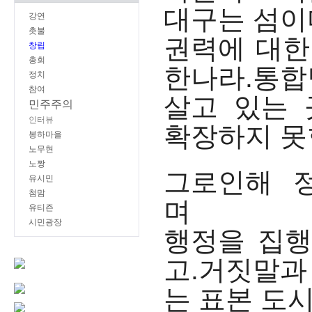
대구는 섬이
강연
촛불
권력에 대한
창립
총회
한나라.통합
정치
참여
살고 있는
민주주의
인터뷰
확장하지 못
봉하마을
노무현
노짱
그로인해 정
유시민
첨맘
며
유티즌
시민광장
행정을 집행
고.거짓말과
는 표본 도