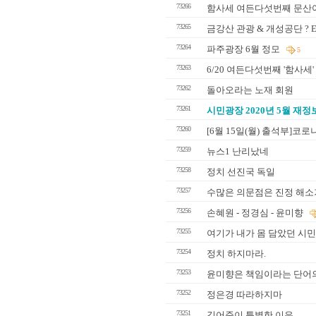
73266
함사세 여든다섯번째 문산
73265
금강산 관광 & 개성공단 ? Em
73264
파주광장 6월 정모
5
73263
6/20 여든다섯번째 '함사세
73262
돌아오라는 노재 회원
73261
시민광장 2020년 5월 재
73260
[6월 15일(월) 출석부]코
73259
뉴스1 난리났네
73258
정치 선진국 독일
73257
수많은 의문점은 진정 해소
73256
손혜원 - 정경심 - 윤미향
73255
여기가 내가 몸 담았던 시민광
73254
정치 하지마라.
73253
윤미향은 책임이라는 단어
73252
정은경 따라하지마
73251
김어준이 특별한 이유