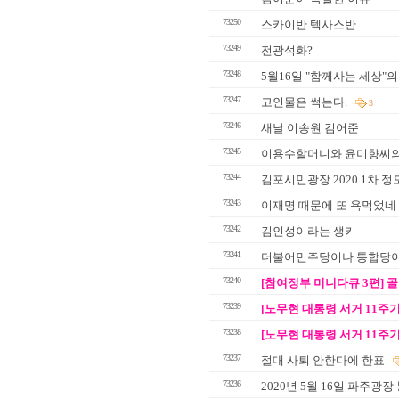
73250
스카이반 텍사스반
73249
전광석화?
73248
5월16일 "함께사는 세상"의
73247
고인물은 썩는다.
3
73246
새날 이송원 김어준
73245
이용수할머니와 윤미향씨의
73244
김포시민광장 2020 1차 정
73243
이재명 때문에 또 욕먹었네
73242
김인성이라는 생키
73241
더불어민주당이나 통합당이
73240
[참여정부 미니다큐 3편] 
73239
[노무현 대통령 서거 11주기
73238
[노무현 대통령 서거 11주기
73237
절대 사퇴 안한다에 한표
73236
2020년 5월 16일 파주광