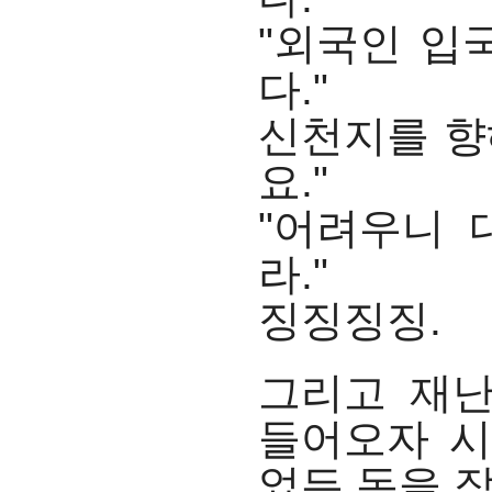
"외국인 입
다."
신천지를 향
요."
"어려우니 
라."
징징징징.
그리고 재
들어오자 시
었든 돈을 